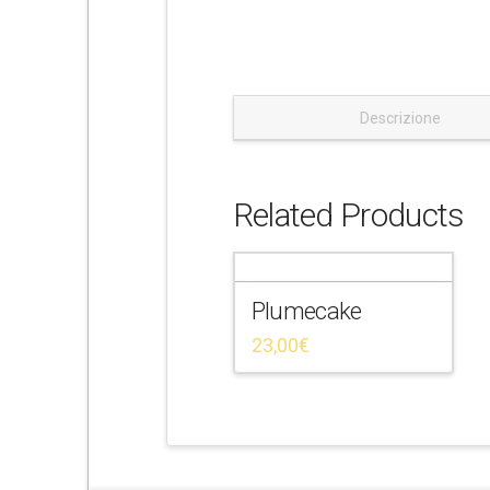
e
Descrizione
Related Products
Plumecake
23,00
€