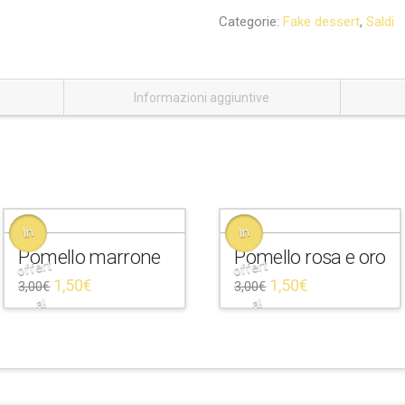
Categorie:
Fake dessert
,
Saldi
Informazioni aggiuntive
In
In
Pomello marrone
Pomello rosa e oro
offert
offert
1,50
€
1,50
€
3,00
€
3,00
€
a!
a!