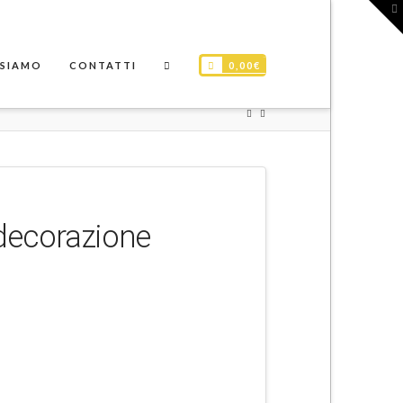
T
t
W
0,00
€
 SIAMO
CONTATTI
 decorazione