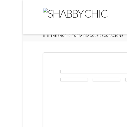
N
a
THE SHOP
TORTA FRAGOLE DECORAZIONE
m
i
H
o
m