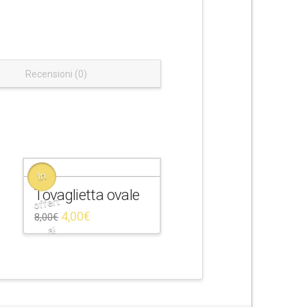
Recensioni (0)
In
Tovaglietta ovale
offert
4,00
€
8,00
€
a!