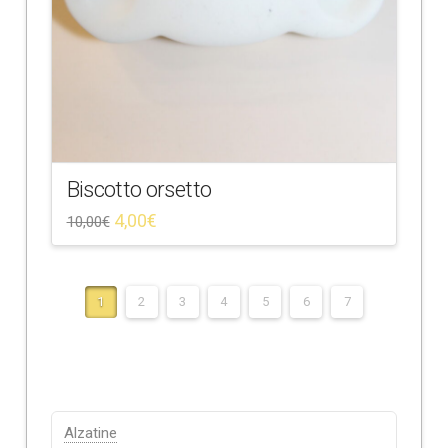
Biscotto orsetto
4,00
€
10,00
€
1
2
3
4
5
6
7
Categorie
Alzatine