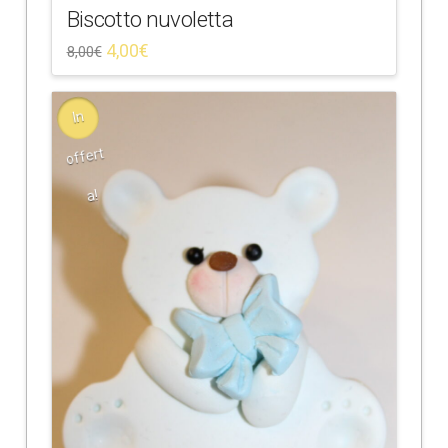
Biscotto nuvoletta
4,00
€
8,00
€
In
offert
a!