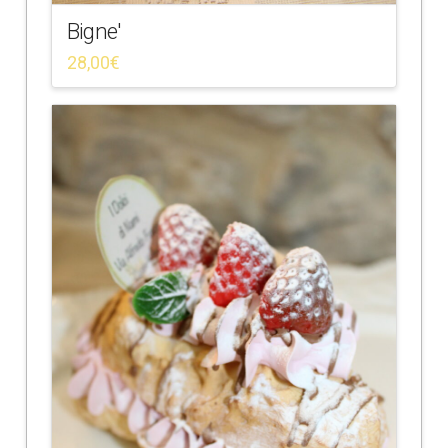
Bigne'
28,00
€