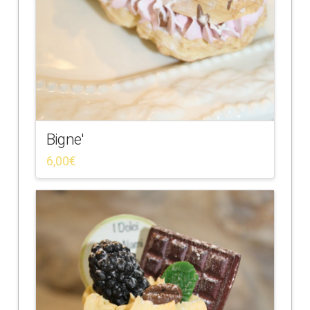
Bigne'
6,00
€