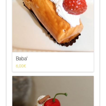
Baba'
6,00
€