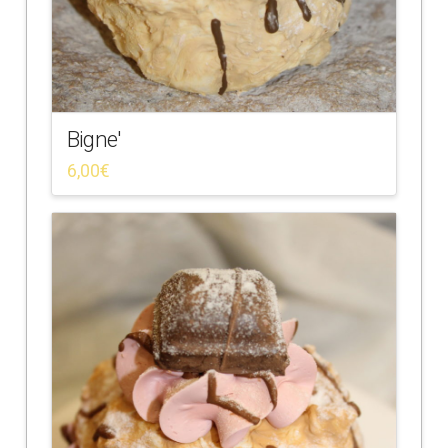
Bigne'
6,00
€