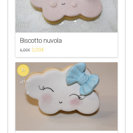
Biscotto nuvola
3,00
€
6,00
€
In
offert
a!