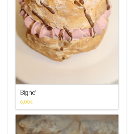
Bigne'
6,00
€