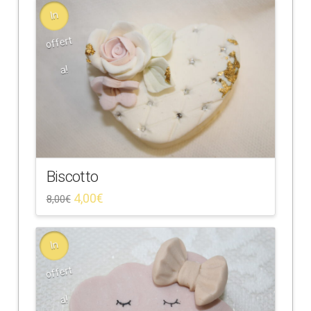
In
offert
a!
Biscotto
4,00
€
8,00
€
In
offert
a!