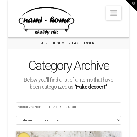
N
T
t
Navig
W
a
m
THE SHOP
FAKE DESSERT
Category Archive
i
Below you'll find a list of all items that have
H
been categorized as
“Fake dessert”
o
Visualizzazione di 1-12 di 84 risultati
m