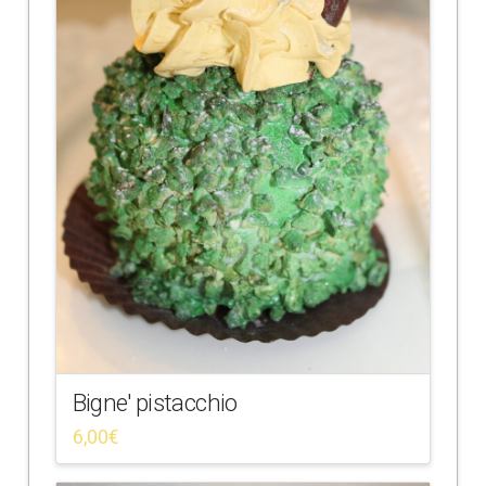
Bigne' pistacchio
6,00
€