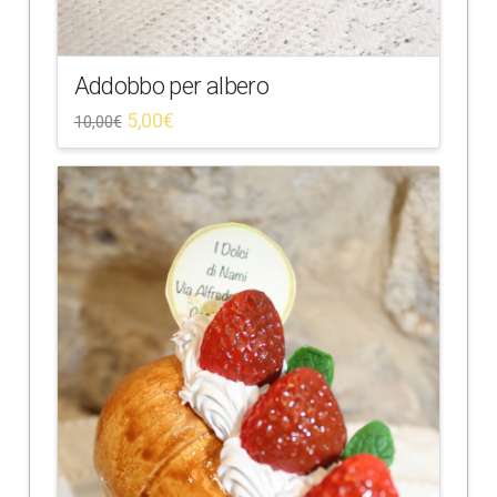
Addobbo per albero
5,00
€
10,00
€