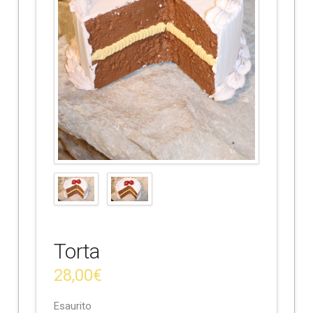
e
Torta
28,00
€
Esaurito