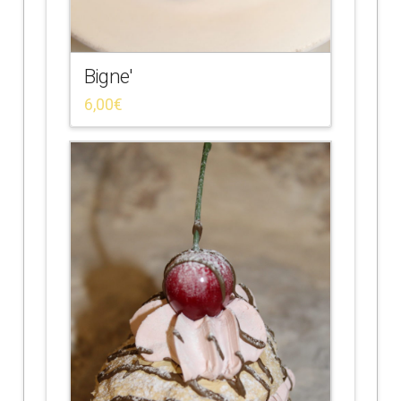
Bigne'
6,00
€