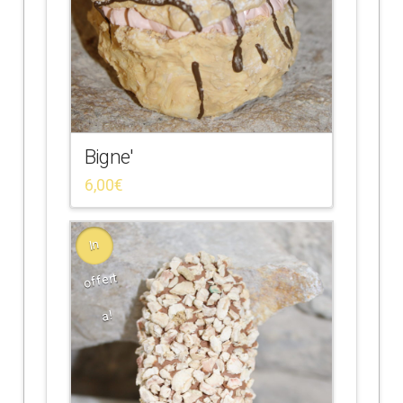
Bigne'
6,00
€
In
offert
a!