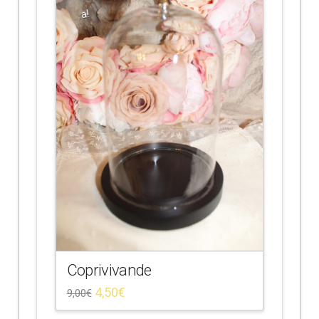
a!
Coprivivande
4,50
€
9,00
€