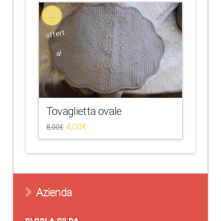
In
offert
a!
Tovaglietta ovale
4,00
€
8,00
€
Azienda
DI COLA GILDA