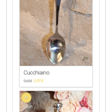
Cucchiaino
4,80
€
9,60
€
In
offert