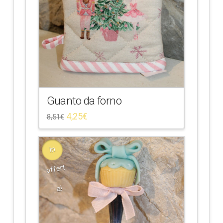
Guanto da forno
4,25
€
8,51
€
In
offert
a!