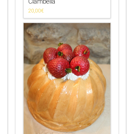
Ciambella
20,00
€