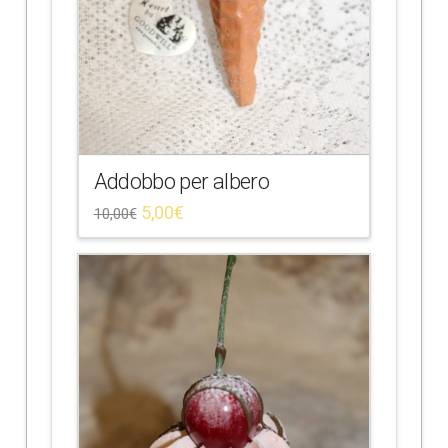
Addobbo per albero
5,00
€
10,00
€