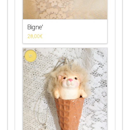
Bigne'
28,00
€
In
offert
a!