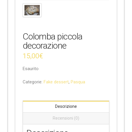
e
Colomba piccola
decorazione
15,00
€
Esaurito
Categorie:
Fake dessert
,
Pasqua
Descrizione
Recensioni (0)