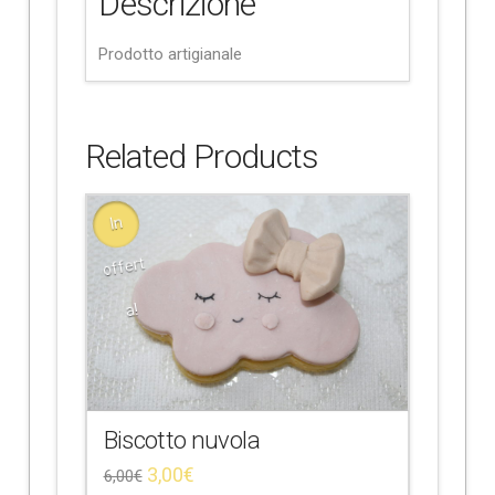
Descrizione
Prodotto artigianale
Related Products
In
offert
a!
Biscotto nuvola
3,00
€
6,00
€