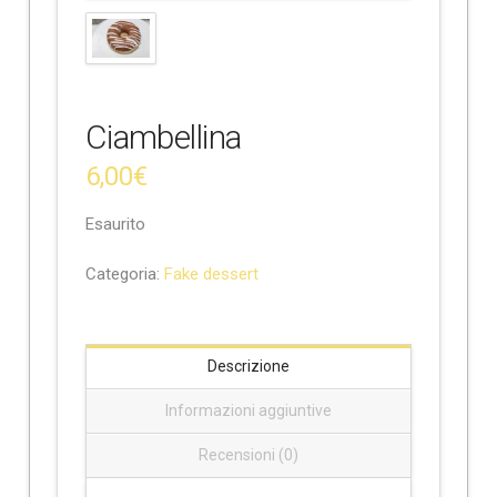
e
Ciambellina
6,00
€
Esaurito
Categoria:
Fake dessert
Descrizione
Informazioni aggiuntive
Recensioni (0)