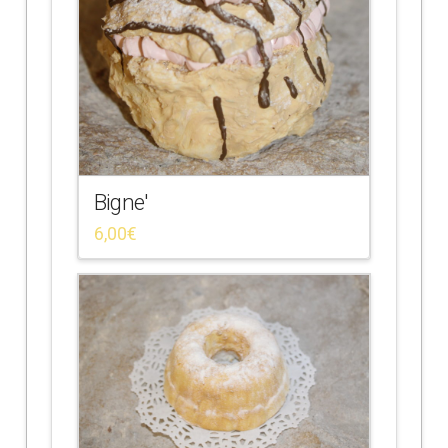
Bigne'
6,00
€