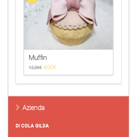
offert
a!
Muffin
4,00
€
12,00
€
Azienda
DI COLA GILDA