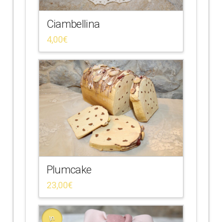
Ciambellina
4,00
€
Plumcake
23,00
€
In