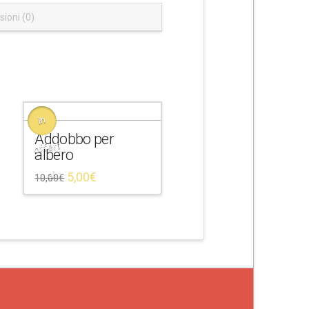
ioni (0)
In
Addobbo per
offert
albero
a!
5,00
€
10,00
€