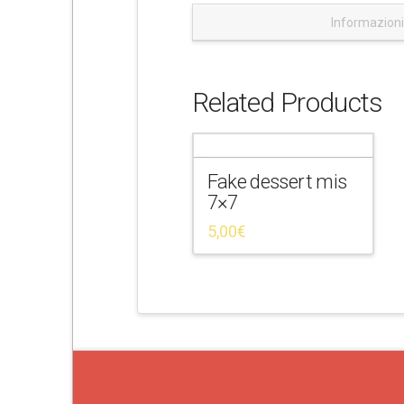
e
Informazioni
Related Products
Fake dessert mis
7×7
5,00
€