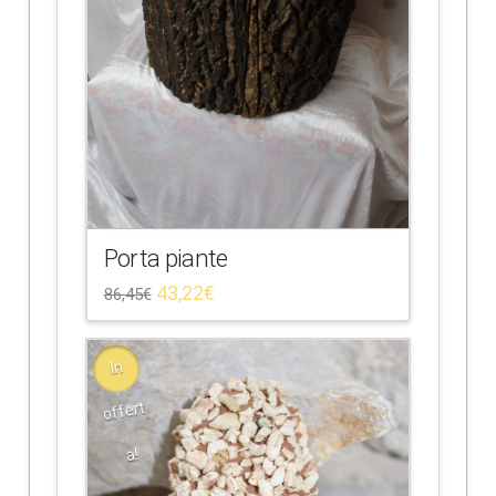
Porta piante
43,22
€
86,45
€
In
offert
a!