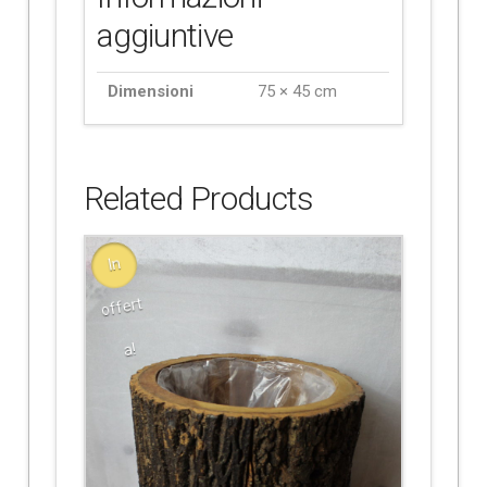
aggiuntive
Dimensioni
75 × 45 cm
Related Products
In
offert
a!