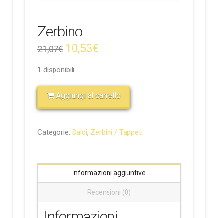
e
Zerbino
10,53
€
21,07
€
1 disponibili
Aggiungi al carrello
Categorie:
Saldi
,
Zerbini / Tappeti
Informazioni aggiuntive
Recensioni (0)
Informazioni