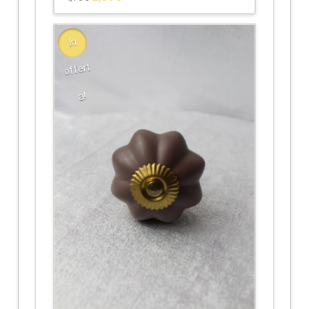
In
offert
a!