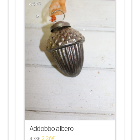
offert
a!
Addobbo albero
2,36
€
4,73
€