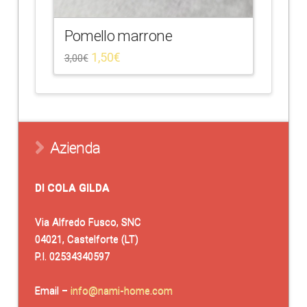
Pomello marrone
1,50
€
3,00
€
Azienda
DI COLA GILDA
Via Alfredo Fusco, SNC
04021, Castelforte (LT)
P.I. 02534340597
Email –
info@nami-home.com