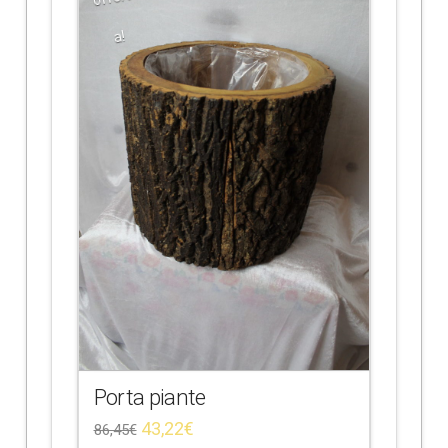
a!
Porta piante
43,22
€
86,45
€