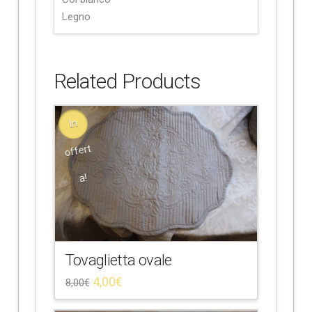
Legno
Related Products
In
offert
a!
Tovaglietta ovale
4,00
€
8,00
€