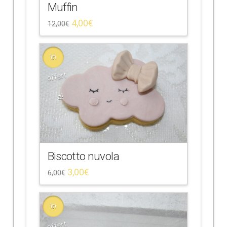
Muffin
4,00
€
12,00
€
In
offert
a!
Biscotto nuvola
3,00
€
6,00
€
In
offert