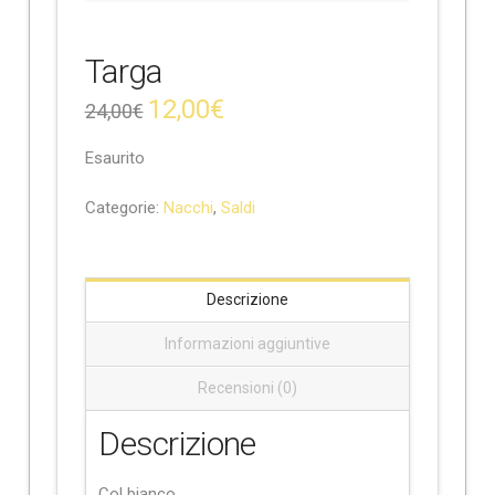
e
Targa
12,00
€
24,00
€
Esaurito
Categorie:
Nacchi
,
Saldi
Descrizione
Informazioni aggiuntive
Recensioni (0)
Descrizione
Col bianco