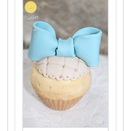
In
offert
a!