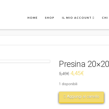
HOME
SHOP
IL MIO ACCOUNT
CHI
Presina 20×2
4,45
€
5,49
€
1 disponibili
Aggiungi al carrello