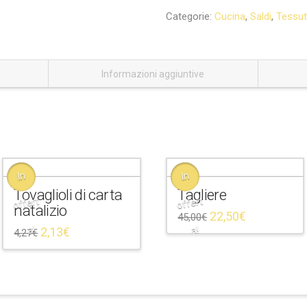
Categorie:
Cucina
,
Saldi
,
Tessut
Informazioni aggiuntive
In
In
Tovaglioli di carta
Tagliere
offert
offert
natalizio
22,50
€
45,00
€
a!
a!
2,13
€
4,27
€