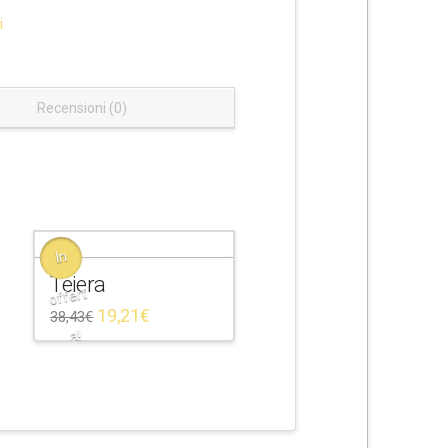
i
Recensioni (0)
In
Teiera
offert
19,21
€
38,43
€
a!