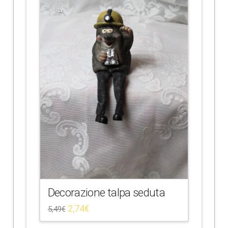
a!
Decorazione talpa seduta
2,74
€
5,49
€