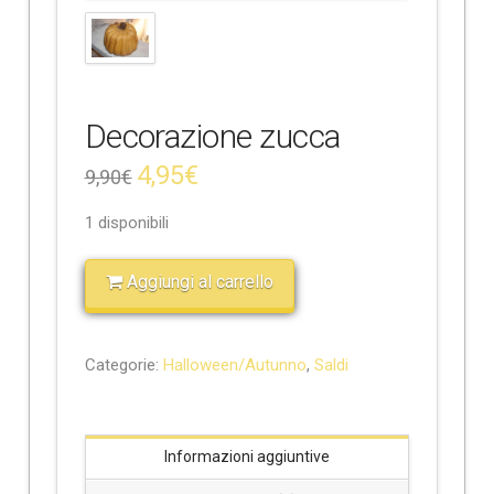
e
Decorazione zucca
4,95
€
9,90
€
1 disponibili
Aggiungi al carrello
Categorie:
Halloween/Autunno
,
Saldi
Informazioni aggiuntive