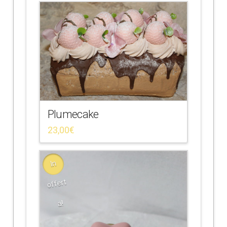
Plumecake
23,00
€
In
offert
a!