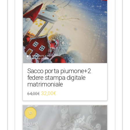
Sacco porta piumone+2
federe stampa digitale
matrimoniale
32,00
€
64,00
€
In
offert