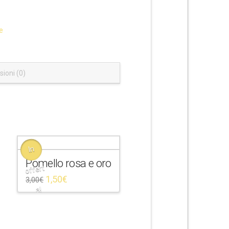
e
ioni (0)
In
Pomello rosa e oro
offert
1,50
€
3,00
€
a!