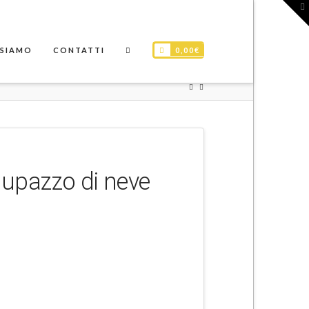
T
t
W
0,00
€
 SIAMO
CONTATTI
upazzo di neve