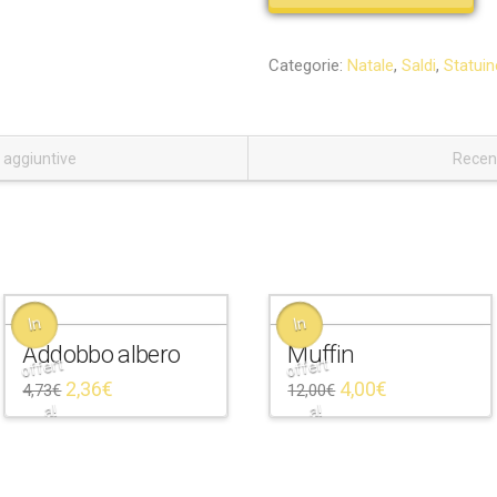
Categorie:
Natale
,
Saldi
,
Statuin
 aggiuntive
Recens
In
In
Addobbo albero
Muffin
offert
offert
2,36
€
4,00
€
4,73
€
12,00
€
a!
a!