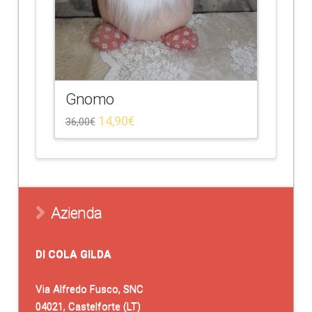
Gnomo
14,90
€
36,00
€
Azienda
DI COLA GILDA
Via Alfredo Fusco, SNC
04021, Castelforte (LT)