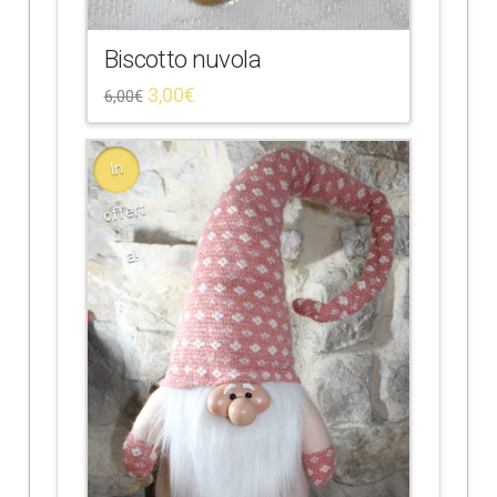
Biscotto nuvola
3,00
€
6,00
€
In
offert
a!