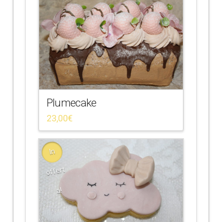
Plumecake
23,00
€
In
offert
a!