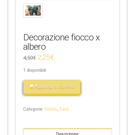
e
Decorazione fiocco x
albero
2,25
€
4,50
€
1 disponibili
Aggiungi al carrello
Categorie:
Natale
,
Saldi
Descrizione