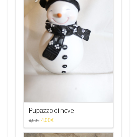
a!
Pupazzo di neve
4,00
€
8,00
€