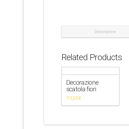
e
Descrizione
Related Products
Decorazione
scatola fiori
19,00
€