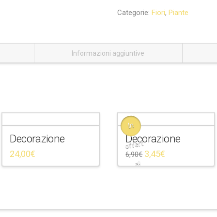
Categorie:
Fiori
,
Piante
Informazioni aggiuntive
In
Decorazione
Decorazione
offert
24,00
€
3,45
€
6,90
€
a!