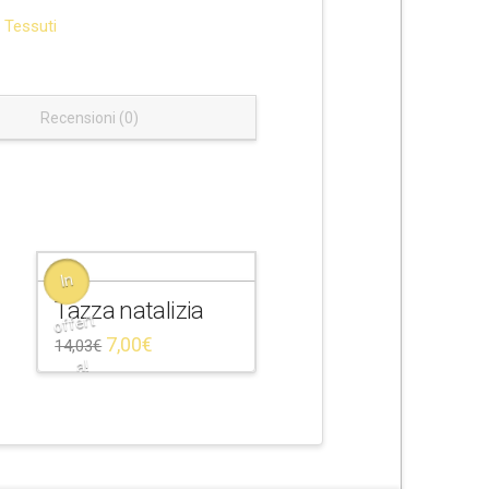
,
Tessuti
Recensioni (0)
In
Tazza natalizia
offert
7,00
€
14,03
€
a!