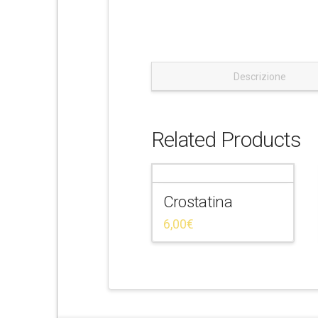
e
Descrizione
Related Products
Crostatina
6,00
€