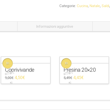
Categorie:
Cucina
,
Natale
,
Saldi
Informazioni aggiuntive
In
In
Coprivivande
Presina 20×20
offert
offert
4,50
€
4,45
€
9,00
€
5,49
€
a!
a!